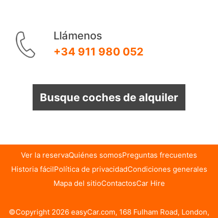
Llámenos
+34 911 980 052
Busque coches de alquiler
Ver la reserva
Quiénes somos
Preguntas frecuentes
Historia fácil
Política de privacidad
Condiciones generales
Mapa del sitio
Contactos
Car Hire
©Copyright 2026 easyCar.com, 168 Fulham Road, London,