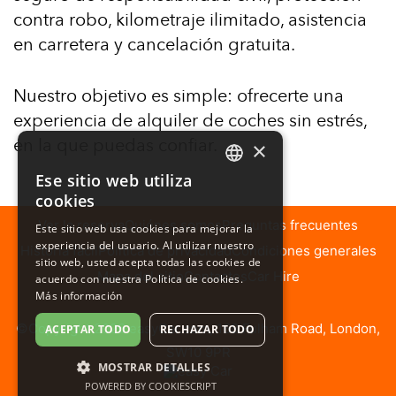
contra robo, kilometraje ilimitado, asistencia
en carretera y cancelación gratuita.
Nuestro objetivo es simple: ofrecerte una
experiencia de alquiler de coches sin estrés,
en la que puedas confiar.
×
Ese sitio web utiliza
ENGLISH
cookies
ARABIC
Ver la reserva
Quiénes somos
Preguntas frecuentes
Este sitio web usa cookies para mejorar la
experiencia del usuario. Al utilizar nuestro
SPANISH
Historia fácil
Política de privacidad
Condiciones generales
sitio web, usted acepta todas las cookies de
Mapa del sitio
Contactos
Car Hire
FRENCH
acuerdo con nuestra Política de cookies.
Más información
GERMAN
©Copyright 2026 easyCar.com, 168 Fulham Road, London,
ACEPTAR TODO
RECHAZAR TODO
GREEK
SW10 9PR
ITALIAN
MOSTRAR DETALLES
POWERED BY COOKIESCRIPT